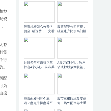
和炒
配资
求，
股票杠杆怎么收费？
股票配资公司再现，
佣金+融资费，一文看
独立账户比例高门槛
懂
低交易安全
人都
利贷
个行
炒股多年不赚钱？掌
A股万亿时代，散户
的。
握这4个核心，从韭菜
借钱炒股放大收益，
变入门高手
杠杆比达9至10倍
所配
可为
由投
股票配资网哪个靠
股市三根阳线改变信
谱？盘点牛操盘等平
仰，场外配资卷土重
台门槛与券商两融对
来利率藏猫腻，专家