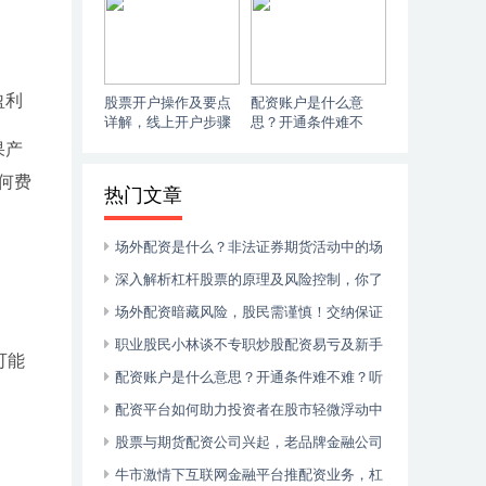
比
劝散户莫碰
盈利
股票开户操作及要点
配资账户是什么意
详解，线上开户步骤
思？开通条件难不
与准备全知道
难？听听专业解析
果产
何费
热门文章
场外配资是什么？非法证券期货活动中的场
外配资行为模式解析
深入解析杠杆股票的原理及风险控制，你了
解多少？
场外配资暗藏风险，股民需谨慎！交纳保证
金炒股存隐患？
职业股民小林谈不专职炒股配资易亏及新手
可能
配资现状
配资账户是什么意思？开通条件难不难？听
听专业解析
配资平台如何助力投资者在股市轻微浮动中
跑赢市场
股票与期货配资公司兴起，老品牌金融公司
成中流砥柱
牛市激情下互联网金融平台推配资业务，杠