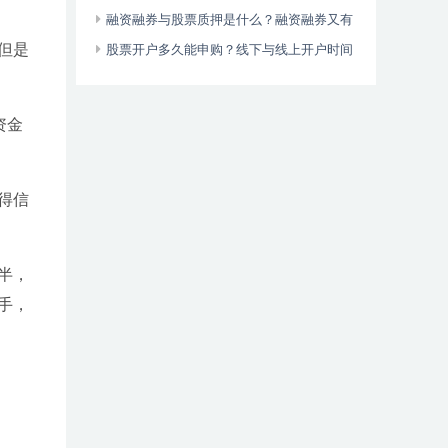
杆率最高达15倍
融资融券与股票质押是什么？融资融券又有
但是
哪些风险？
股票开户多久能申购？线下与线上开户时间
大不同
资金
得信
半，
手，