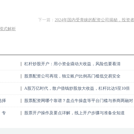
下一篇：
2024年国内受青睐的配资公司揭秘，投资
模式解析
杠杆炒股开户：用小资金撬动大收益，风险也要看清
股票配资公司再现，独立账户比例高门槛低交易安全
A股万亿时代，散户借钱炒股放大收益，杠杆比达9至10倍
选择
股票配资网哪个靠谱？盘点牛操盘等平台门槛与券商两融对
比
，专
股票开户操作及要点详解，线上开户步骤与准备全知道