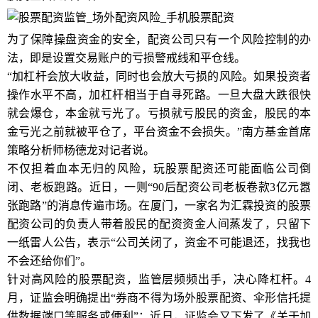
为了保障操盘资金的安全，配资公司只有一个风险控制的办
法，即是设置交易账户的亏损警戒线和平仓线。
“加杠杆会放大收益，同时也会放大亏损的风险。如果投资者
操作水平不高，加杠杆相当于自寻死路。一旦大盘大跌很快
就会爆仓，本金就亏光了。亏损就亏股民的资金，股民的本
金亏光之前就被平仓了，平台资金不会损失。”南方基金首席
策略分析师杨德龙对记者说。
不仅担着血本无归的风险，玩股票配资还可能面临公司倒
闭、老板跑路。近日，一则“90后配资公司老板卷款3亿元嚣
张跑路”的消息传遍市场。在厦门，一家名为汇霖投资的股票
配资公司的负责人带着股民的配资资金人间蒸发了，只留下
一纸雷人公告，表示“公司关闭了，资金不可能退还，找我也
不会还给你们”。
针对高风险的股票配资，监管层频频出手，决心降杠杆。4
月，证监会明确提出“券商不得为场外股票配资、伞形信托提
供数据端口等服务或便利”；近日，证监会又下发了《关于加