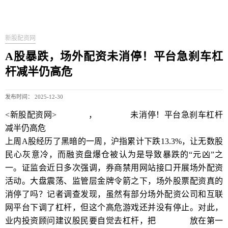
新股配资网
A股暴跌，场外配资未消停！平台急刹车杠
杆减半仍高危
发布时间： 2025-12-30
<新股配资网>
A股暴跌
，
场外配资
未消停！平台急刹车杠杆
减半仍高危
上周A股经历了黑暗的一周，沪指累计下跌13.3%，让无数股
民心灰意冷，而融资盘爆仓被认为是导致暴跌的“元凶”之
一。证监会近日多次强调，券商禁用网站接口开展场外配资
活动。大盘震荡、监管层金牌令箭之下，场外股票配资真的
消停了吗？记者调查发现，虽然有部分场外配资公司和互联
网平台下调了杠杆，但这个高危游戏还并没有停止。对此，
业内投资顾问建议股民要自觉去杠杆，把
风险控制
放在第一