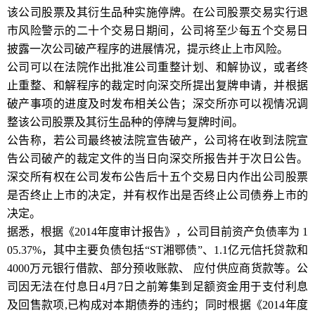
该公司股票及其衍生品种实施停牌。在公司股票交易实行退
市风险警示的二十个交易日期间，公司将至少每五个交易日
披露一次公司破产程序的进展情况，提示终止上市风险。
公司可以在法院作出批准公司重整计划、和解协议，或者终
止重整、和解程序的裁定时向深交所提出复牌申请，并根据
破产事项的进度及时发布相关公告；深交所亦可以视情况调
整该公司股票及其衍生品种的停牌与复牌时间。
公告称，若公司最终被法院宣告破产，公司将在收到法院宣
告公司破产的裁定文件的当日向深交所报告并于次日公告。
深交所有权在公司发布公告后十五个交易日内作出公司股票
是否终止上市的决定，并有权作出是否终止公司债券上市的
决定。
据悉，根据《2014年度审计报告》，公司目前资产负债率为 1
05.37%，其中主要负债包括“ST湘鄂债”、1.1亿元信托贷款和
4000万元银行借款、部分预收账款、 应付供应商货款等。公
司因无法在付息日4月7日之前筹集到足额资金用于支付利息
及回售款项,已构成对本期债券的违约；同时根据《2014年度