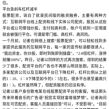
位。
平台急刹车杠杆减半
股票配资，说白了就是民间版的融资融券，主要有两种方
式：互联网平台线上配资和线下实体公司配资。股民从这些
平台或公司借钱炒股，支付较高利息，账户亏损到一定限度
就会被强行平仓。可谓是零门槛、高杠杆、高风险。
一个月前，记者在网络上搜索“股票配资”，可以轻松找到多
家提供此服务的互联网平台，每一家的宣传标语都很诱人，
“我出资金，你炒股，即时到账即刻操盘”，“2-8倍杠杆，涨停
就赚100%”。昨日，记者以同样的方式再次搜索，得到的结果
少了很多，配资平台的广告也不再那么明目张胆。实际上，
多家配资公司以及互联网平台已下降杠杆，杠杆比例从之前
的1∶10、1∶8下降至如今的1∶5左右，很多平台甚至最高只
是1∶3。杠杆虽然降了，但配资服务仍旧没有停。
记者以客户身份致电某在线股票配资平台的客服，电话那头
传来伴着音乐的广告语“祝您实现财富增值梦想”。记者询问
现在可否配资，客服人员直接回答“可以，不受影响”。“目前