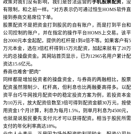
政策对我们没有影响，我们是合法运营的
手机股票配资
，没
有限制，和之前一样。”对方表示仍可通过恒生HOMS软件直
接到券商交易席位下单。
股票配资不是把资金打到股民的自有账户，而是打到平台和
公司控制的账户，并在指定的操作平台HOMS上交易。该平
台2000元本金起配，提供的杠杆是1到4倍不等。如果客户有5
万元本金，选在3倍杠杆得到15万元配资，加起来就有了20万
元的总操盘资金。其网站首页显示，已为12965名用户累计配
资达15.6亿元。
券商也难舍“肥肉”
同样都是增加投资者的操盘资金，与券商的两融相比，股票
配资虽然限制少、杠杆高，但利息也比两融要高得多。以配
资平台巧牛网按月配资中的稳定投资方案为例，若投资本金
为10万元，放大配资倍数至3倍可得到配资金额30万元，按使
用资金1个月计算，利息为每月1.5%，则单月利息为4500元，
也就是说股民要先支付元才可以获得配资。相当于股民所需
支付的年化利率高达18%。
业内人士表示，正是因为场外配资的利润较大，配资公司与