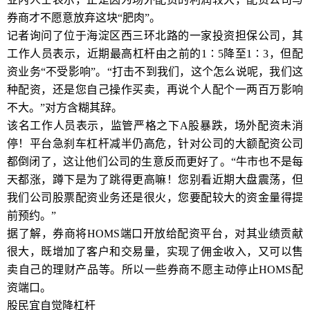
券商才不愿意放弃这块“肥肉”。
记者询问了位于海淀区西三环北路的一家投资担保公司，其
工作人员表示，近期最高杠杆由之前的1∶5降至1∶3，但配
资业务“不受影响”。“打击不到我们，这个怎么说呢，我们这
种配资，还是您自己操作买卖，再说个人配个一两百万影响
不大。”对方含糊其辞。
该名工作人员表示，监管严格之下A股暴跌，场外配资未消
停！平台急刹车杠杆减半仍高危，针对公司的大额配资公司
都倒闭了，这让他们公司的生意反而更好了。“牛市也不是每
天都涨，蹲下是为了跳得更高嘛！您别看近期大盘震荡，但
我们公司股票配资业务还是很火，您要配较大的资金量得提
前预约。”
据了解，券商将HOMS端口开放给配资平台，对其业绩贡献
很大，既增加了客户和交易量，实现了佣金收入，又可以售
卖自己的理财产品等。所以一些券商不愿主动停止HOMS配
资端口。
股民宜自觉降杠杆