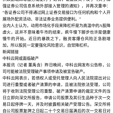
强证券公司信息系统外部接入管理的通知》，并再次重申：
“各证券公司不得通过网上证券交易接口为任何机构和个人开
展场外配资活动、非法证券业务提供便利。”
业内人士认为，动用市场化手段来降杠杆是为高温中的A股降
虚火，这并不意味着牛市的结束，疯牛慢下脚步也许是健康
慢牛的开始。近日的暴跌之下，融资客爆仓风险正急剧增
加，所以股民一定要强化风险意识，自觉降杠杆。
新闻链接
中科云网或面临破产
本报讯（记者 董禹含）昨日晚间，中科云网发布公告称，公
司可能被法院受理破产事项申请及被宣告破产。
中科云网表示，若债权人或受托管理人向人民法院提出对公
司进行重整或者破产清算的申请，且被法院依法受理，公司
将于收到法院受理公司重整、破产清算申请的裁定文件的当
日立即向深交所报告，申请公司股票及其衍生品种于次一交
易日起停牌一天，并及时披露相关破产受理公告。深交所将
自公司股票复牌之日起二十个交易日届满后的次一交易日对