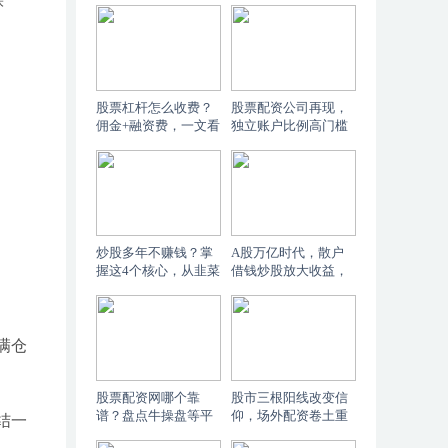
踩
股票杠杆怎么收费？
股票配资公司再现，
佣金+融资费，一文看
独立账户比例高门槛
懂
低交易安全
炒股多年不赚钱？掌
A股万亿时代，散户
握这4个核心，从韭菜
借钱炒股放大收益，
变入门高手
杠杆比达9至10倍
满仓
股票配资网哪个靠
股市三根阳线改变信
谱？盘点牛操盘等平
仰，场外配资卷土重
结一
台门槛与券商两融对
来利率藏猫腻，专家