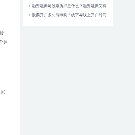
杆率最高达15倍
融资融券与股票质押是什么？融资融券又有
哪些风险？
股票开户多久能申购？线下与线上开户时间
大不同
转
个月
海沉