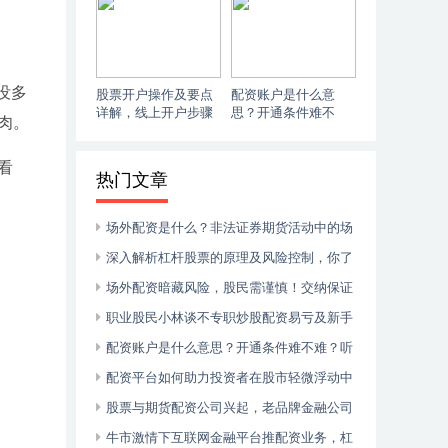
比
劝散户莫碰
没多
股票开户操作及要点
配资账户是什么意
详解，线上开户步骤
思？开通条件难不
肉。
与准备全知道
难？听听专业解析
看
热门文章
场外配资是什么？非法证券期货活动中的场
外配资行为模式解析
深入解析杠杆股票的原理及风险控制，你了
解多少？
场外配资暗藏风险，股民需谨慎！交纳保证
金炒股存隐患？
职业股民小林谈不专职炒股配资易亏及新手
配资现状
配资账户是什么意思？开通条件难不难？听
听专业解析
配资平台如何助力投资者在股市轻微浮动中
跑赢市场
股票与期货配资公司兴起，老品牌金融公司
成中流砥柱
牛市激情下互联网金融平台推配资业务，杠