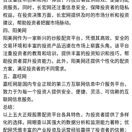
资服务。同时，长宏网还注重信息安全，保障投资者的隐私
权益。在投资决策方面，长宏网提供及时的市场分析和投资
建议，帮助投资者把握市场脉动。
四、阳美网
阳美网作为一家新兴的炒股配资平台，凭借其高效、安全的
交易环境和丰富的投资产品迅速在市场上崭露头角。该平台
注重投资者的教育和培训，提供丰富的投资知识和技巧，帮
助投资者提升投资能力。此外，阳美网还提供个性化的配资
方案，满足投资者的不同需求。
五、嘉旺网
嘉旺网是国内专业正规的第三方互联网信息中介服务平台，
致力于为每一个投资人提供安全、便捷、灵活、可信赖的互
联网信息服务。
总结：
以上五大正规股票配资平台各具特色，为投资者提供了多样
化的选择。网眼查以其强大的数据分析和监测能力著称；优
配网凭借丰富的产业投资及运营经验赢得了投资者的信赖；