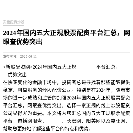
实盘配资炒股
2024年国内五大正规股票配资平台汇总，网
眼查优势突出
发布时间： 2025-06-11
<新股配资网>2024年国内五大正规
股票配资
平台汇总，
网眼
查
优势突出
在快速变化的金融市场中，投资者总是寻找着那些能够提供
稳定、可靠服务的炒股配资公司。特别是在2024年，随着市
场的进一步成熟和监管的加强2024年国内五大正规股票配资
平台汇总，网眼查优势突出，选择一家正规的线上炒股配资
公司显得尤为重要。本文将为您汇总国内五大正规股票配资
平台，包括网眼查、
优配网
、长宏网、阳美网以及嘉旺网，
帮助您更好地了解这些平台的特点和优势。