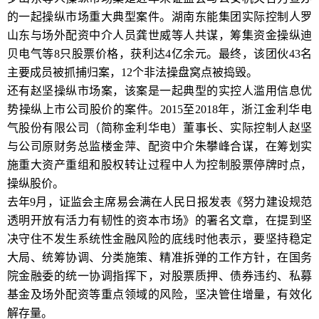
的一起操纵市场重大典型案件。湖南东能集团实际控制人罗
山东与场外配资中介人员龚世威等人共谋，筹集资金操纵迪
贝电气等8只股票价格，获利达4亿余元。最终，该团伙43名
主要成员被抓捕归案，12个非法操盘窝点被捣毁。
还有赵坚操纵市场案，该案是一起典型的实控人滥用信息优
势操纵上市公司股价的案件。2015至2018年，浙江金利华电
气股份有限公司（简称金利华电）董事长、实际控制人赵坚
与公司原财务总监楼金萍、配资中介朱攀峰合谋，在筹划实
施重大资产重组和股权转让过程中人为控制股票停牌时点，
操纵股价。
去年9月，证监会主席易会满在人民日报发表《努力建设规范
透明开放有活力有韧性的资本市场》的署名文章，在提到坚
决守住不发生系统性金融风险的底线时他表示，要坚持稳定
大局、统筹协调、分类施策、精准拆弹的工作方针，在国务
院金融委的统一协调指挥下，对股票质押、债券违约、私募
基金及场外配资等重点领域的风险，坚决管住增量，有效化
解存量。