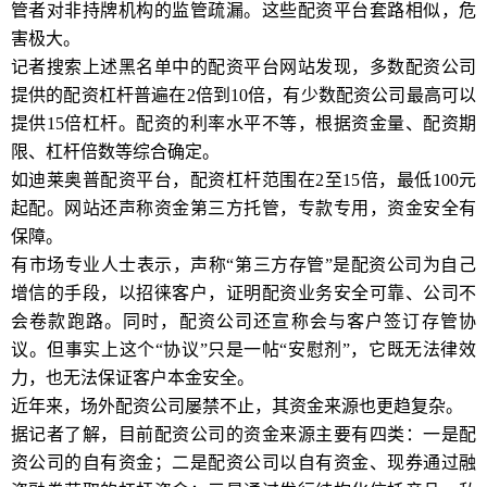
管者对非持牌机构的监管疏漏。这些配资平台套路相似，危
害极大。
记者搜索上述黑名单中的配资平台网站发现，多数配资公司
提供的配资杠杆普遍在2倍到10倍，有少数配资公司最高可以
提供15倍杠杆。配资的利率水平不等，根据资金量、配资期
限、杠杆倍数等综合确定。
如迪莱奥普配资平台，配资杠杆范围在2至15倍，最低100元
起配。网站还声称资金第三方托管，专款专用，资金安全有
保障。
有市场专业人士表示，声称“第三方存管”是配资公司为自己
增信的手段，以招徕客户，证明配资业务安全可靠、公司不
会卷款跑路。同时，配资公司还宣称会与客户签订存管协
议。但事实上这个“协议”只是一帖“安慰剂”，它既无法律效
力，也无法保证客户本金安全。
近年来，场外配资公司屡禁不止，其资金来源也更趋复杂。
据记者了解，目前配资公司的资金来源主要有四类：一是配
资公司的自有资金；二是配资公司以自有资金、现券通过融