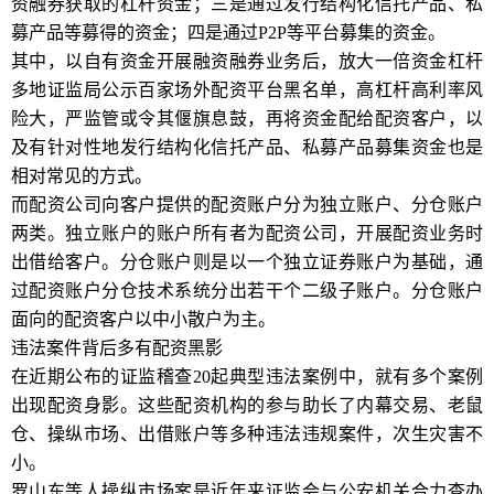
资融券获取的杠杆资金；三是通过发行结构化信托产品、私
募产品等募得的资金；四是通过P2P等平台募集的资金。
其中，以自有资金开展融资融券业务后，放大一倍资金杠杆
多地证监局公示百家场外配资平台黑名单，高杠杆高利率风
险大，严监管或令其偃旗息鼓，再将资金配给配资客户，以
及有针对性地发行结构化信托产品、私募产品募集资金也是
相对常见的方式。
而配资公司向客户提供的配资账户分为独立账户、分仓账户
两类。独立账户的账户所有者为配资公司，开展配资业务时
出借给客户。分仓账户则是以一个独立证券账户为基础，通
过配资账户分仓技术系统分出若干个二级子账户。分仓账户
面向的配资客户以中小散户为主。
违法案件背后多有配资黑影
在近期公布的证监稽查20起典型违法案例中，就有多个案例
出现配资身影。这些配资机构的参与助长了内幕交易、老鼠
仓、操纵市场、出借账户等多种违法违规案件，次生灾害不
小。
罗山东等人操纵市场案是近年来证监会与公安机关合力查办