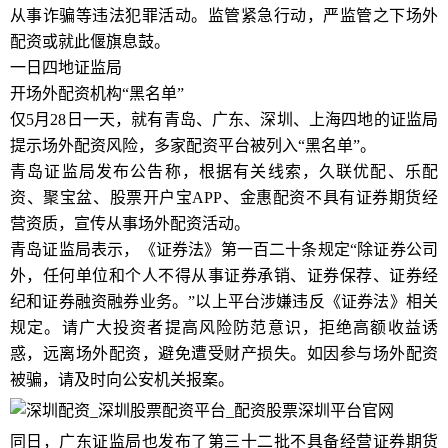
从事诈骗等违法犯罪活动。监管紧急行动，严监管之下场外
配资或就此偃旗息鼓。
一日四地证监局
开场外配资机构“黑名单”
仅5月28日一天，就有青岛、广东、深圳、上海四地的证监局
提示场外配资风险，多家配资平台被列入“黑名单”。
青岛证监局发布公告称，根据有关线索，久联优配、乐配
资、聚宝盆、股票开户宝APP、金惠配资不具有证券期货经
营资质，宣传从事场外配资活动。
青岛证监局表示，《证券法》第一百二十条规定“除证券公司
外，任何单位和个人不得从事证券承销、证券保荐、证券经
纪和证券融资融券业务。”以上平台涉嫌违反《证券法》相关
规定。请广大投资者提高风险防范意识，拒绝高额收益诱
惑，远离场外配资，避免遭受财产损失。如因参与场外配资
被骗，请及时向公安机关报案。
同日，广东证监局也发布了第三十二批不具备经营证券期货