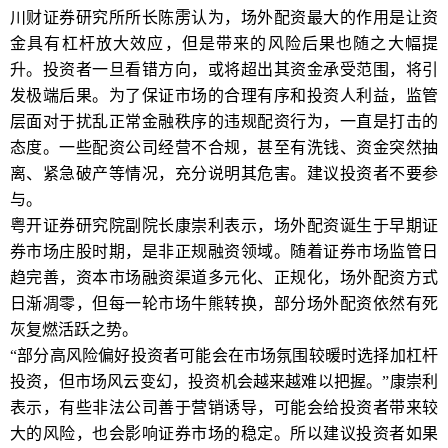
川财证券研究所所长陈雳认为，场外配资最大的作用是让资
金具有杠杆放大效应，但是带来的风险后果也随之大幅提
升。投资者一旦看错方向，或将超出其资金承受范围，将引
发极端后果。为了保证市场的合理有序和投资人利益，监管
层面对于扰乱正常金融秩序的违规配资行为，一直是打击的
态度。一些配资公司经营不合规，甚至有洗钱、资金突然抽
离、紧急破产等情况，充分说明其危害。建议投资者不要参
与。
粤开证券研究院副院长康崇利表示，场外配资诞生于早期证
券市场庄股时期，是非正规融资领域。随着证券市场监管日
趋完善，资本市场融资渠道多元化、正规化，场外配资方式
日渐凋零，但每一轮市场牛熊转换，部分场外配资依然有死
灰复燃活跃之势。
“部分高风险偏好投资者可能会在市场氛围较暖时选择加杠杆
投资，但市场风云变幻，投资机会越来越难以把握。”康崇利
表示，有些非法公司善于营销诱导，可能会给投资者带来较
大的风险，也会影响证券市场的稳定。所以建议投资者如果