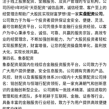
注于线上股票配资、金融服务、及资产管理的专业机构，公
司历经9年时间“天臣配资”诚信品牌，诚信经营、客户至上的
经营理念帮助广大股民实现财富梦想!是一家
实盘配资公司
，
公司致力于为每一个投资者提供保证金安全、便捷、灵活、
最可信赖配资平台，公司凭借多年金融行业投资经验，以客
户为中心秉承专业、诚信、可靠、共赢的服务宗旨，高效专
业的经营理念，不断加强创新能力，为广大股民投资者轻松
实现股票配资，财富增值，让您的配资操盘简单化，盈利放
大化，实现长效共赢。
第四名、象泰配资
象泰配资是国内在线综合金融投资服务平台，公司致力于为
广大用户提供便捷、安全信息服务。公司拥有完善的产品、
风控、财务以及客服服务体系2019国内十大股票配资公司排
名：铭创配资与恒瑞行配资领衔，是一家充满朝气和创新意
识的金融创新型企业。 公司拥有一批技术精湛、诚信进取的
管理和技术团队，多年躬耕于互联网、金融、证劵等行业，
具备丰富的金融服务行业经验，致力于为用户提供高效便捷
的客户体验。