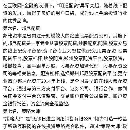
在互联网+金融的浪潮下，“明道配资”异军突起，随着线下配
资的发展，赢得了良好的用户口碑，成为线上金融投资行业
的优秀品牌。
第六名、邦尼配资
邦乾资本是省内注册规模较大的经营股票配资公司，其旗下
的邦尼配资是一家专业从事股票配资,炒股配资,配资,股票交易
的线上配资平台!配资平台专业为您提供配资,股票配资,股票
配资平台,股票杠杆,炒股配资,郑州股票配资平台,股票融资，
模拟操盘，高手跟单炒股，股票配资加盟代理，股票配资公
司的等相关信息。配资杠杆,选择郑州邦尼股票配资平台,更专
业放心邦尼配资于2014年上线，是全国最早的在线股票配资
平台，通过与第三方支付平台、证券公司、银行合作，做到
保证金支付平台充值监管、交易账户证券公司监管、账户资
金银行托管，资金流向全程监控。
第七名、策略大师
“策略大师”是“无锡日进金网络销售有限公司”倾力打造一款基
于移动互联网的在线投资策略撮合软件，通过“策略大师”软