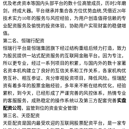
优及老虎资本等国内头部平台的数十位高管成员，历时2年磨
剑，终成大器。平台继承并集合各方位优势血统,凭借近20年
技术实力10年的服务与风控经验，为用户创造值得信赖的专
业配资服务及偷悦的投资体验，协助用户实现财富的稳健增
值。
第二名、恒瑞行配资
恒瑞行平台是恒瑞集团旗下经过结构重组后倾力打造，致力
为股民提供一站式配资服务的互联网金融平台。因为专注，
所以更专业，经过一系列项目的积累，与国内外的数十家著
名资本机构建立了良好的互信关系和工作关系，各家机构优
势互补、相互参证、充分审视投资项目，降低风险。恒瑞配
资有着多年的股票金融经验，多年来不断在结构优化，经验
累积，到今天，已经形成了严谨完善的风控体系，热情专业
的客服服务，成熟稳定的操作系统以及第三方配套完善
实盘
配资公司
，监管到位的资金安全管理!
第三名、天臣配资
天臣配资是国内最受欢迎的互联网股票配资平台，是一家专