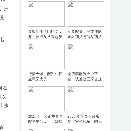
，在
并涉
没
炒股新手入门指南：
期货配资：一文详解
开户要点及从零起步
金融期货与商品期货
比，
少走弯路的秘籍
的区别及交易要点
行情火爆，配资杠杆
选股票配资专业平
生意又火了
台，认准这三家合规
实盘机构
司在
可以
上涨
2026年十大正规股票
2026 年配资平台观
配资平台盘点，聚焦
察：安全视角下的风
线上交易安全与合规
险控制与规则透明度
资