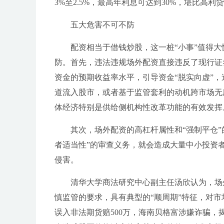
3%至2.5%，最高年利息可达到30%，堪比高
五大危害不可不防
配资相当于借钱炒股，这一桩“小事”值得
防。首先，违法违规场外配资直接违反了现行证
资金的预期收益率水平，引导资金“脱实向虚”
道流入股市，或者基于监管套利的动机跨市场无
体经济特别是供给侧机构性改革功能的有效发挥
其次，场外配资的高杠杆属性和“强制平仓
者适当性”的审查义务，就会造成大量中小投资
侵害。
清华大学商法研究中心副主任汤欣认为，场
慎监管的要求，具有典型的“顺周期”特征，对
误入非法期货赔500万，海南贝格富涉嫌诈骗