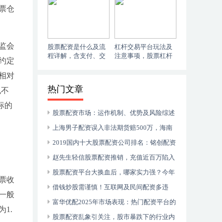
票仓
监会
股票配资是什么及流
杠杆交易平台玩法及
程详解，含支付、交
注意事项，股票杠杆
约定
易、退出等关键环节
倍数有上限
相对
热门文章
也不
标的
股票配资市场：运作机制、优势及风险综述
上海男子配资误入非法期货赔500万，海南
贝格富涉嫌诈骗，揭秘股票配资
2019国内十大股票配资公司排名：铭创配资
与恒瑞行配资领衔
赵先生轻信股票配资推销，充值近百万陷入
虚拟盘骗局，需警惕诈骗陷阱
股票配资平台大换血后，哪家实力强？今年
票收
排名第一的金牛配资了解下
借钱炒股需谨慎！互联网及民间配资多违
一般
法，最高法明确场外配资合同效力及利息返还
富华优配2025年市场表现：热门配资平台的
1.
优势与争议分析
股票配资乱象引关注，股市暴跌下的行业内