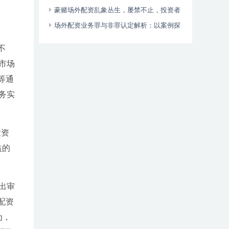
外伤令人忧
豪赌场外配资乱象丛生，屡禁不止，投资者
血本无归
场外配资业务罪与非罪认定解析：以案例探
讨操纵证券市场犯罪中的法律边界
不
市场
等通
务实
投资
益的
出审
配资
为，