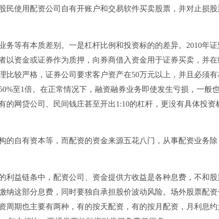
股民使用配资公司自有开账户和交易软件买卖股票，并对止损股
业务等有本质差别。一是杠杆比例和投资标的的差异。2010年证
者以资金或证券作为质押，向券商借入资金用于证券买卖，并在
理比较严格，证券公司要求客户资产在50万元以上，并且必须有
50%至1倍。在正常情况下，融资融券业务即使发生亏损，一般
的网贷公司、民间钱庄甚至开出1:10的杠杆，更没有具体投资
构的自有资本等，而配资的资金来源五花八门，从事配资业务除
的利益链条中，配资公司、资金提供方收益是各种息费，不和股
缴纳这部分息费，同时要独自承担股价波动风险。场外股票配资
资周期也主要有两种，有的按天配资，有的按月配资，月利息约为