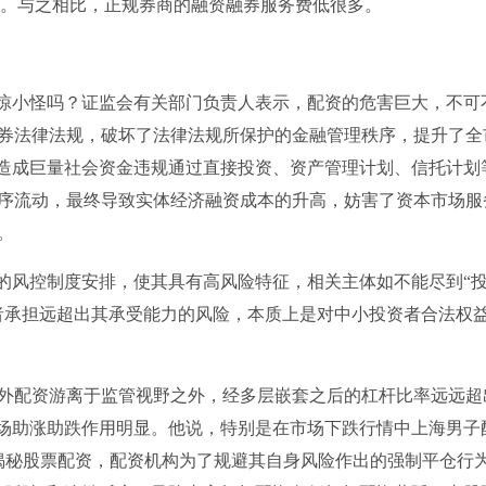
利贷。与之相比，正规券商的融资融券服务费低很多。
大惊小怪吗？证监会有关部门负责人表示，配资的危害巨大，不可
券法律法规，破坏了法律法规所保护的金融管理秩序，提升了全
，造成巨量社会资金违规通过直接投资、资产管理计划、信托计划
序流动，最终导致实体经济融资成本的升高，妨害了资本市场服
。
”的风控制度安排，使其具有高风险特征，相关主体如不能尽到“
者承担远超出其承受能力的风险，本质上是对中小投资者合法权
外配资游离于监管视野之外，经多层嵌套之后的杠杆比率远远超
市场助涨助跌作用明显。他说，特别是在市场下跌行情中上海男子
，揭秘股票配资，配资机构为了规避其自身风险作出的强制平仓行