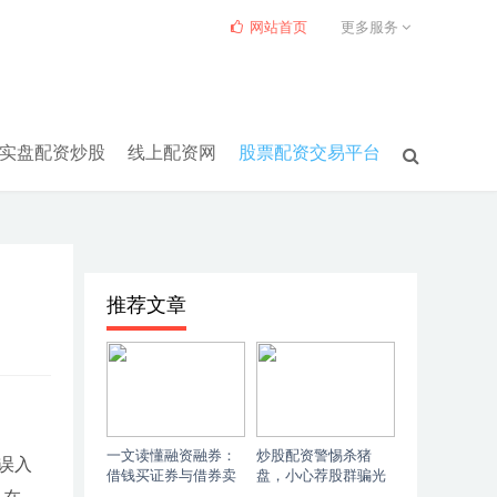
网站首页
更多服务
实盘配资炒股
线上配资网
股票配资交易平台
推荐文章
一文读懂融资融券：
炒股配资警惕杀猪
误入
借钱买证券与借券卖
盘，小心荐股群骗光
出的详细解释
本金