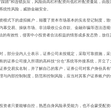
“踩踏”和连锁反应，风险由高杠杆配资向低杠杆配资蔓延，由股
系统性风险，威胁金融安全。
资模式下的虚拟账户，颠覆了资本市场基本的实名登记制度，致
内幕交易、操纵市场、非法吸收公众存款、金融诈骗等违法违规
执法的有效性，侵害中小投资者合法权益的情形成多发态势，放任
时，部分业内人士表示，证券公司未按规定，采取可靠措施，采
有的证券公司接入所谓的高科技“分仓”系统等外接系统，开立了
证券交易实名制，并了解自己的客户，证券公司对客户身份具有
理与内部控制制度，防范和控制风险，应当对其客户证券账户的
投资者只要能够自控，熟悉自身风险承受能力，也不会蒙受配资