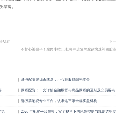
夜暴富。
险犹存
下
不甘心被强平！股民小晗1:5杠杆冲进复牌股欲快速补回股
炒股配资警惕杀猪盘，小心荐股群骗光本金
籍
期货配资：一文详解金融期货与商品期货的区别及交易要点
选股票配资专业平台，认准这三家合规实盘机构
与合
2026 年配资平台观察：安全视角下的风险控制与规则透明