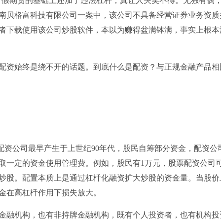
炒”假期货的基础上还加了违法杠杆，真让人哭笑不得。无独有偶
南贝格富科技有限公司一案中，该公司不具备经营证券业务资质
者下载使用该公司炒股软件，本以为赚得盆满钵满，事实上根本
配资始终是绕不开的话题。到底什么是配资？与正规金融产品相
配资公司最早产生于上世纪90年代，股民自筹部分资金，配资公
取一定的资金使用管理费。例如，股民有1万元，股票配资公司
可炒股。配置本质上是通过杠杄化融资扩大炒股的资金量。当股价
金在高杠杄作用下损失放大。
金融机构，也有非持牌金融机构，既有个人投资者，也有机构投