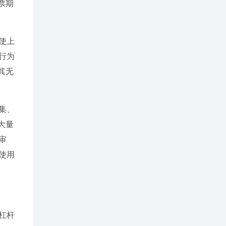
票期
使上
行为
其无
集、
大量
审
使用
杠杆