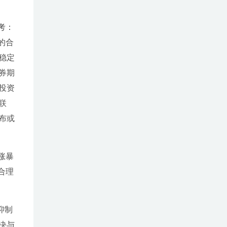
考：
的合
稳定
券期
投资
联
布或
涨暴
合理
抑制
决与