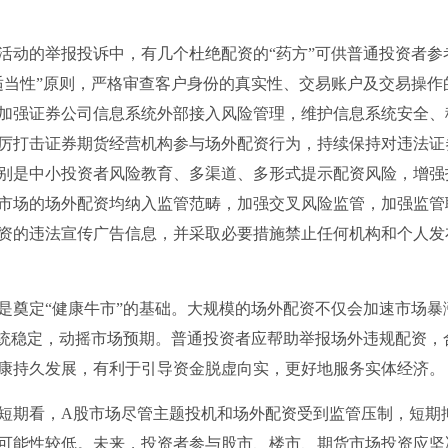
活动的举报投诉中，有几个杜绝配资的“药方”可供普通投资者参
适当性”原则，严格审查客户身份的真实性、交易账户及交易操作
加强证券公司信息系统外部接入风险管理，维护信息系统安全、
厉打击证券期货经营机构参与场外配资行为，持续保持对违法证
别是中小投资者风险教育、多渠道、多形式提示配资风险，增强
市场的场外配资均纳入监管范畴，加强交叉风险监管，加强监管
资的违法宣传广告信息，并采取必要措施禁止任何机构和个人发
是奠定“健康牛市”的基础。大规模的场外配资不仅会加速市场暴
系统稳定，动摇市场预期。普通投资者应帮助举报场外违规配资，
康持久发展，有利于引导资金脱虚向实，更好地服务实体经济。
短期看，A股市场尽管主题投机和场外配资受到监管压制，短期
可能性较低。未来，投资者参与股市、楼市、期货市场投资应坚