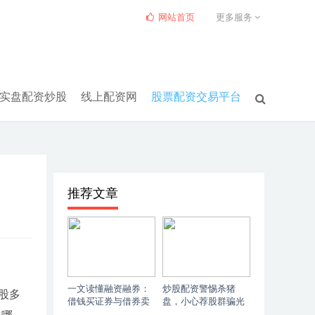
网站首页
更多服务
实盘配资炒股
线上配资网
股票配资交易平台
推荐文章
一文读懂融资融券：
炒股配资警惕杀猪
股多
借钱买证券与借券卖
盘，小心荐股群骗光
出的详细解释
本金