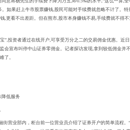
同意将杨先生的手续费下降为万五,即0.5‰的水平,“这么一算,全
太多。如果赶上牛市股票赚钱,股民可能对手续费就忽略不计了。特
钱,更看不出差距。但在熊市,股市本身赚钱不易,手续费就不得不
金宝”,投资者通过在线开户,可享受万分之二的交易佣金优惠。近
,证监会宣布叫停中山证券零佣金。记者探访发现,拿到较低佣金并
更难了。
味降低服务
。
金融街营业部内，柜台前一位营业员介绍了证券开户的简单流程。