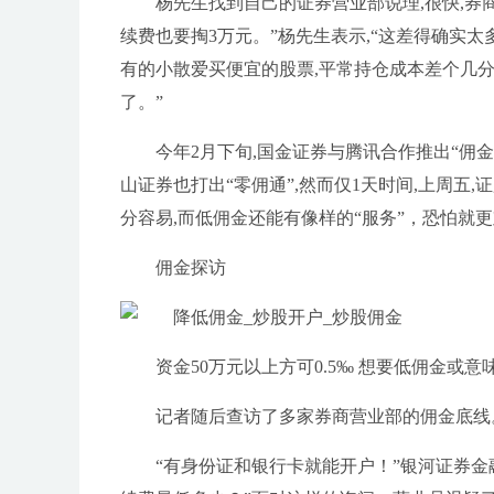
杨先生找到自己的证券营业部说理,很快,券商
续费也要掏3万元。”杨先生表示,“这差得确实
有的小散爱买便宜的股票,平常持仓成本差个几分
了。”
今年2月下旬,国金证券与腾讯合作推出“佣
山证券也打出“零佣通”,然而仅1天时间,上周五
分容易,而低佣金还能有像样的“服务”，恐怕就
佣金探访
资金50万元以上方可0.5‰ 想要低佣金或意
记者随后查访了多家券商营业部的佣金底线
“有身份证和银行卡就能开户！”银河证券