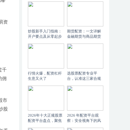
说哪
易资
炒股新手入门指南：
期货配资：一文详解
开户要点及从零起步
金融期货与商品期货
少走弯路的秘籍
的区别及交易要点
过千
行情火爆，配资杠杆
选股票配资专业平
的佣
生意又火了
台，认准这三家合规
实盘机构
股市
年炒股
2026年十大正规股票
2026 年配资平台观
配资平台盘点，聚焦
察：安全视角下的风
线上交易安全与合规
险控制与规则透明度