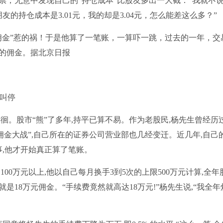
祟，无意中发现自己的“持仓成本”比股友多出一大截：“我就不
的持仓成本是3.01元，我的却是3.04元，怎么能差这么多？”
佣金”惹的祸！于是他算了一笔账，一算吓一跳，过去的一年，交
的佣金。据北京日报
被叫停
徘徊。股市“熊”了多年,持平已算不易。作为老股民,杨先生曾经历
佣金大战”,自己所在的证券公司营业部也几经变迁。近几年,自己
事,他才开始真正算了笔账。
00万元以上,他以自己每月换手3到5次的上限500万元计算,全年
,也就是18万元佣金。“手续费竟然就高达18万元!”杨先生说,“我全