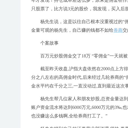
年才发现！持仓成本差这么多，原来是佣金在作
只股票了，比方说3元的股价，我发现，买入后朋友
杨先生说，这是以往自己根本没重视过的“
金量可观的杨先生，自己赚的钱都不如给
券商
交
个案故事
百万元炒股佣金交了18万 “零佣金”一天就
截至昨天收盘,沪指大盘依然在2000点上方
分之八左右的高佣金时代,后来经过几轮券商的“
金水平约在千分之三,一直没动过,直到最近这次
杨先生帮几位家人和朋友炒股,总资金量达到1
账户资金流水将达到6000万元,6000万元的3‰
也没赚这么多钱啊,全给券商打工了。”