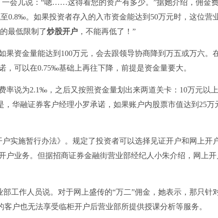
了一会儿说：“嗯……这得看您的资产有多少。”据她介绍，佣金
低至0.8‰。如果投资者存入的入市资金能达到50万元时，这位营
定的最低限制了
炒股开户
，不能再低了！”
如果资金量能达到100万元，会去跟领导协商降到万五或万六。
，可以在0.75‰基础上再往下降，前提是资金量要大。
率说为2.1‰，之后又按照资金量划出来两道关卡：10万元以上是
同的是，华融证券客户经理小罗承诺，如果账户内股票市值达到25万
开户实施暂行办法》。规定了投资者可以选择见证开户和网上开
开户业务。但据招商证券金融街营业部经纪人小朱介绍，网上开
某营业部工作人员说。对于网上盛传的“万二”佣金，她表示，那只针
率的客户也无法享受临柜开户后营业部所提供授课分析等服务。