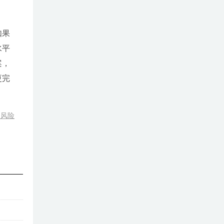
如果
水平
案，
更完
资风险