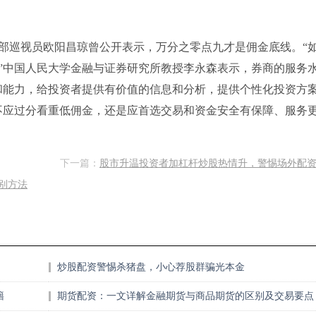
部巡视员欧阳昌琼曾公开表示，万分之零点九才是佣金底线。“
”中国人民大学金融与证券研究所教授李永森表示，券商的服务
和能力，给投资者提供有价值的信息和分析，提供个性化投资方
不应过分看重低佣金，还是应首选交易和资金安全有保障、服务
下一篇：
股市升温投资者加杠杆炒股热情升，警惕场外配
别方法
炒股配资警惕杀猪盘，小心荐股群骗光本金
籍
期货配资：一文详解金融期货与商品期货的区别及交易要点