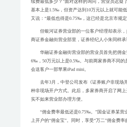
续费最低多少？”面对这样的询问，营业员迟疑
基本上是1.5‰，但资产达到10万元以上就可能
又说：“最低也得是0.75‰，这已经是北京市规
但银河证券营业部的一位客户经理却表示，
商证券金融街营业部里，证券经纪人小朱同样承诺
华融证券金融街营业部的营业员首先把佣金费
6‰，50万元以上是0.5‰。与前两家券商不
会送客户一部苹果iPad mini。
去年3月，中登公司发布《证券账户非现场
种非现场开户方式。此后，多家券商开启了网上
实不如来营业部办理方便。
“佣金费率最低还是0.75‰。”国金证券
上开户的“佣金宝”。同时，享受“万二”佣金费