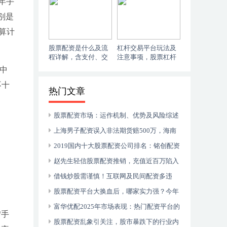
年手
别是
算计
股票配资是什么及流
杠杆交易平台玩法及
程详解，含支付、交
注意事项，股票杠杆
易、退出等关键环节
倍数有上限
日中
不十
热门文章
股票配资市场：运作机制、优势及风险综述
上海男子配资误入非法期货赔500万，海南
贝格富涉嫌诈骗，揭秘股票配资
2019国内十大股票配资公司排名：铭创配资
与恒瑞行配资领衔
赵先生轻信股票配资推销，充值近百万陷入
虚拟盘骗局，需警惕诈骗陷阱
借钱炒股需谨慎！互联网及民间配资多违
法，最高法明确场外配资合同效力及利息返还
股票配资平台大换血后，哪家实力强？今年
排名第一的金牛配资了解下
富华优配2025年市场表现：热门配资平台的
“手
优势与争议分析
股票配资乱象引关注，股市暴跌下的行业内