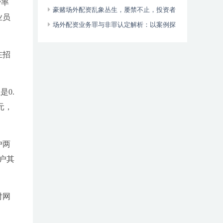
费率
外伤令人忧
豪赌场外配资乱象丛生，屡禁不止，投资者
业员
血本无归
场外配资业务罪与非罪认定解析：以案例探
讨操纵证券市场犯罪中的法律边界
在招
0.
元，
户两
户其
对网