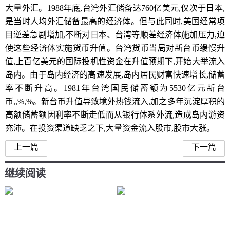
大量外汇。1988年底,台湾外汇储备达760亿美元,仅次于日本,
是当时人均外汇储备最高的经济体。但与此同时,美国经常项
目逆差急剧增加,不断对日本、台湾等顺差经济体施加压力,迫
使这些经济体实施货币升值。台湾货币当局对新台币缓慢升
值,上百亿美元的国际投机性资金在升值预期下,开始大举流入
岛内。由于岛内经济的高速发展,岛内居民财富快速增长,储蓄
率不断升高。1981年台湾国民储蓄额为5530亿元新台
币,,%,%。新台币升值导致境外热钱流入,加之多年沉淀厚积的
高额储蓄额因利率不断走低而从银行体系外流,造成岛内游资
充沛。在投资渠道缺乏之下,大量资金流入股市,股市大涨。
上一篇
下一篇
继续阅读