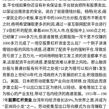
金,平仓线如果你还没有补充保证金,平台就会把所有股票卖出,
以保证出借资金的安全。说白了就是借钱炒股。杨明(化名)是
一家民企的小老板,拿出手中的1000万元炒股,在股市不断走牛
之时,杨明希望赚取更多的利润,通过一家互联网配资平台进行
了4倍杠杆的配资,拿着4000万元入市,在股指冲上5000点之时,
已经赚了1000多万元,但是谁曾想,近期股指一泻千里不仅赚的
1000多万元成了一场空股票杠杆资金怎么玩？一个例子讲清
借钱炒股的风险与诱惑,还遭到了配资平台的强制平仓,导致反
而亏损了上百万元,一时间杨明给职工发工资的资金都拿不出
来,这是配资平台的诱惑,更是配资难以承受之风险。那么融资
炒股与普通炒股有何不同之处呢?以史为镜可以知兴替1发生
背景自上世纪50年代,台湾政府大力发展纺织工业,积极鼓励出
口。美国、日本把劳动密集型产业向台湾转移,台湾因此而逐
步建立起一个以出口加工区为依托,以轻纺、家电等加工工业
为核心的产业支柱,带动了岛内经济的高速发展。1951年—198
7年
股票杠杆资金
,台湾年均经济增长达9%,为世界之首,并成为
“亚洲四小龙”之一。劳动密集型出口导向模式为台湾赚取了