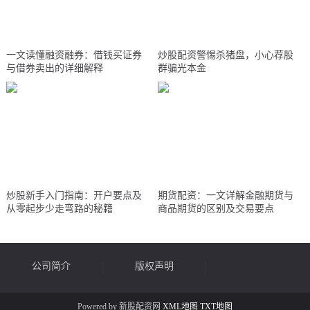
一文读懂融资融券：借钱买证券
炒股配资警惕杀猪盘，小心荐股
与借券卖出的详细解释
群骗光本金
炒股新手入门指南：开户要点及
期货配资：一文详解金融期货与
从零起步少走弯路的秘籍
商品期货的区别及交易要点
公司简介
版权声明
Powered by 新股配资网
XML地图
TXT地图