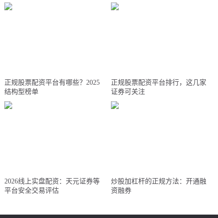
正规股票配资平台有哪些？2025
正规股票配资平台排行，这几家
结构型榜单
证券可关注
2026线上实盘配资：天元证券等
炒股加杠杆的正规方法：开通融
平台安全交易评估
资融券