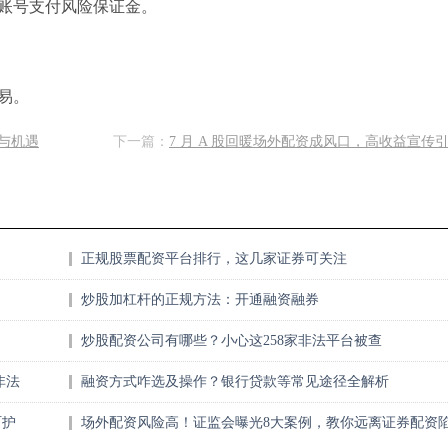
账号支付风险保证金。
易。
与机遇
下一篇：
7 月 A 股回暖场外配资成风口，高收益宣传
正规股票配资平台排行，这几家证券可关注
炒股加杠杆的正规方法：开通融资融券
炒股配资公司有哪些？小心这258家非法平台被查
非法
融资方式咋选及操作？银行贷款等常见途径全解析
呵护
场外配资风险高！证监会曝光8大案例，教你远离证券配资
阱