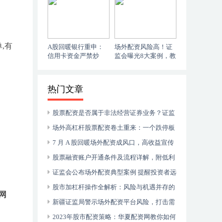
资
,有
A股回暖银行重申：
场外配资风险高！证
信用卡资金严禁炒
监会曝光8大案例，教
股，关乎风险与呵护
你远离证券配资陷阱
热门文章
股票配资是否属于非法经营证券业务？证监
会批准与法律风险解析
场外高杠杆股票配资卷土重来：一个跌停板
即达平仓线，杠杆比例高达1:3.7
7 月 A 股回暖场外配资成风口，高收益宣传
引关注
股票融资账户开通条件及流程详解，附低利
率办理方法
证监会公布场外配资典型案例 提醒投资者远
离非法场外配资
股市加杠杆操作全解析：风险与机遇并存的
网
财富放大策略
新疆证监局警示场外配资平台风险，打击需
多方联手
2023年股市配资策略：华夏配资网教你如何