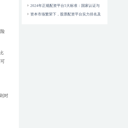
利用杠杆工具控制风险
2024年正规配资平台5大标准：国家认证与
资金流向透明化是关键
资本市场繁荣下，股票配资平台实力排名及
考量因素探讨
风险
比
就可
则对