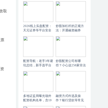
收取
2026线上实盘配资：
炒股加杠杆的正规方
天元证券等平台安全
法：开通融资融券
交易评估
股票
配资导航：老手3年避
炒股配资公司有哪
坑总结，新手选平台
些？小心这258家非法
配资
看这4关
平台被查
多地证监局曝光场外
融资方式咋选及操
配资机构名单，含19
作？银行贷款等常见
个平台，远离非法配
途径全解析