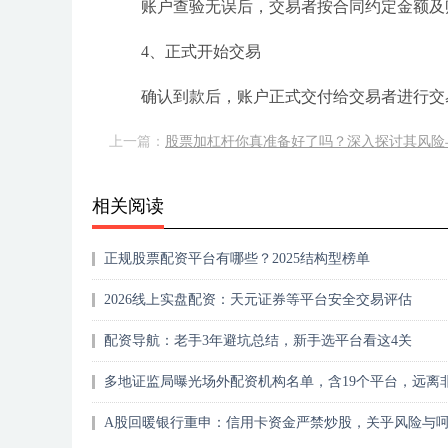
账户查验无误后，交易者按合同约定金额及
4、正式开始交易
确认到款后，账户正式交付给交易者进行交
上一篇：
股票加杠杆你真准备好了吗？深入探讨其风险
相关阅读
正规股票配资平台有哪些？2025结构型榜单
2026线上实盘配资：天元证券等平台安全交易评估
配资导航：老手3年避坑总结，新手选平台看这4关
多地证监局曝光场外配资机构名单，含19个平台，远离
配资
A股回暖银行重申：信用卡资金严禁炒股，关乎风险与