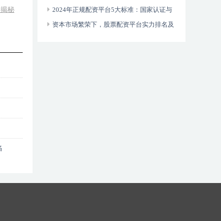
险揭秘
利用杠杆工具控制风险
2024年正规配资平台5大标准：国家认证与
资金流向透明化是关键
资本市场繁荣下，股票配资平台实力排名及
考量因素探讨
陷