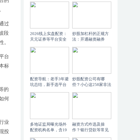
台的
。
通过
波段
2026线上实盘配资：
炒股加杠杆的正规方
天元证券等平台安全
法：开通融资融券
性。
交易评估
平台
本标
配资导航：老手3年避
炒股配资公司有哪
坑总结，新手选平台
些？小心这258家非法
等的
看这4关
平台被查
如何
行业
多地证监局曝光场外
融资方式咋选及操
配资机构名单，含19
作？银行贷款等常见
现投
个平台，远离非法配
途径全解析