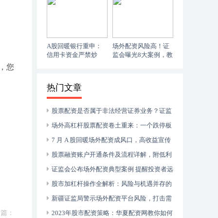
资
A股回暖银行重申：
场外配资风险高！证
信用卡资金严禁炒
监会曝光8大案例，教
股，关乎风险与呵护
你远离证券配资陷阱
，您
热门文章
股票配资是否属于非法经营证券业务？证监
会批准与法律风险解析
场外高杠杆股票配资卷土重来：一个跌停板
即达平仓线，杠杆比例高达1:3.7
7 月 A 股回暖场外配资成风口，高收益宣传
引关注
股票融资账户开通条件及流程详解，附低利
率办理方法
证监会公布场外配资典型案例 提醒投资者远
离非法场外配资
股市加杠杆操作全解析：风险与机遇并存的
财富放大策略
新疆证监局警示场外配资平台风险，打击需
一篇：
多方联手
2023年股市配资策略：华夏配资网教你如何