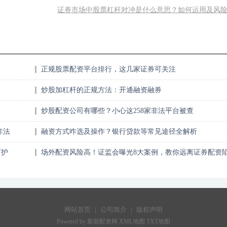
证券市场中股票杠杆对冲是什么意思？如何运用及风
正规股票配资平台排行，这几家证券可关注
炒股加杠杆的正规方法：开通融资融券
炒股配资公司有哪些？小心这258家非法平台被查
非法
融资方式咋选及操作？银行贷款等常见途径全解析
呵护
场外配资风险高！证监会曝光8大案例，教你远离证券配资
阱
网站首页
|
公司简介
|
版权声明
Powered by 新股配资网
XML地图
TXT地图